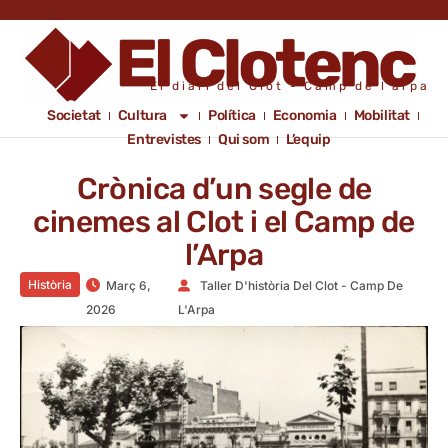
El diari del Clot - Camp de l'arpa
Societat
Cultura
Política
Economia
Mobilitat
Entrevistes
Qui som
L’equip
Crònica d’un segle de
cinemes al Clot i el Camp de
l’Arpa
Història
Març 6,
Taller D'història Del Clot - Camp De
2026
L'Arpa