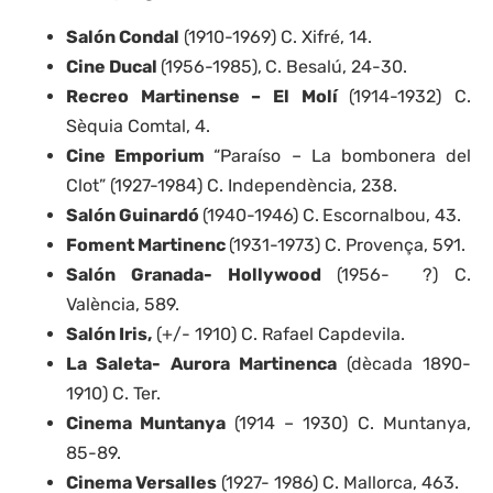
Salón Condal
(1910-1969) C. Xifré, 14.
Cine Ducal
(1956-1985),
C. Besalú, 24-30.
Recreo Martinense – El Molí
(1914-1932) C.
Sèquia Comtal, 4.
Cine Emporium
“Paraíso – La bombonera del
Clot” (1927-1984) C. Independència, 238.
Salón Guinardó
(1940-1946) C.
Escornalbou, 43.
Foment Martinenc
(1931-1973) C. Provença, 591.
Salón Granada- Hollywood
(1956- ?) C.
València, 589.
Salón Iris,
(+/- 1910) C. Rafael Capdevila.
La Saleta- Aurora Martinenca
(dècada 1890-
1910) C. Ter.
Cinema Muntanya
(1914 – 1930) C. Muntanya,
85-89.
Cinema Versalles
(1927- 1986) C. Mallorca, 463.