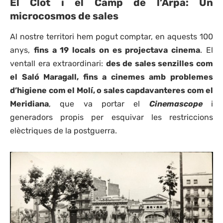
El Clot i el Camp de l’Arpa: Un
microcosmos de sales
Al nostre territori hem pogut comptar, en aquests 100
anys,
fins a 19 locals on es projectava cinema
. El
ventall era extraordinari:
des de sales senzilles com
el Saló Maragall, fins a cinemes amb problemes
d’higiene com el Molí, o sales capdavanteres com el
Meridiana
, que va portar el
Cinemascope
i
generadors propis per esquivar les restriccions
elèctriques de la postguerra.