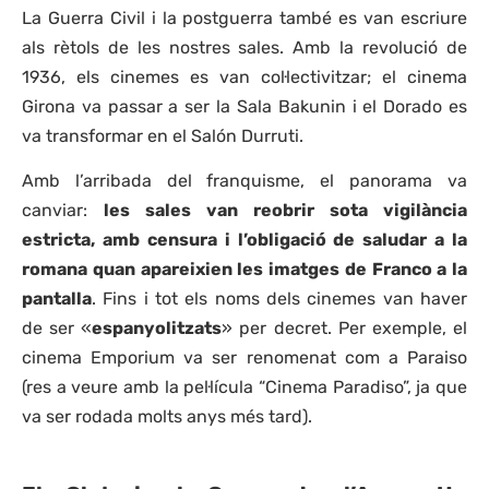
La Guerra Civil i la postguerra també es van escriure
als rètols de les nostres sales. Amb la revolució de
1936, els cinemes es van col·lectivitzar; el cinema
Girona va passar a ser la Sala Bakunin i el Dorado es
va transformar en el Salón Durruti.
Amb l’arribada del franquisme, el panorama va
canviar:
les sales van reobrir sota vigilància
estricta, amb censura i l’obligació de saludar a la
romana quan apareixien les imatges de Franco a la
pantalla
. Fins i tot els noms dels cinemes van haver
de ser «
espanyolitzats
» per decret. Per exemple, el
cinema Emporium va ser renomenat com a Paraiso
(res a veure amb la pel·lícula “Cinema Paradiso”, ja que
va ser rodada molts anys més tard).