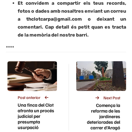
Et convidem a compartir els teus records,
fotos o dades amb nosaltres enviant un correu
a thclotcarpa@gmail.com o deixant un
comentari. Cap detall és petit quan es tracta
de la memòria del nostre barri.
****
Post anterior
Next Post
Una finca del Clot
Comença la
afronta un procés
reforma de les
judicial per
jardineres
presumpta
deteriorades del
usurpació
carrer d’Aragó