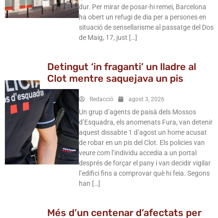
dur. Per mirar de posar-hi remei, Barcelona
ha obert un refugi de dia per a persones en
situació de sensellarisme al passatge del Dos
de Maig, 17, just […]
Detingut ‘in fraganti’ un lladre al
Clot mentre saquejava un pis
Redacció
agost 3, 2026
Un grup d’agents de paisà dels Mossos
d’Esquadra, els anomenats Fura, van detenir
aquest dissabte 1 d’agost un home acusat
de robar en un pis del Clot. Els policies van
veure com l’individu accedia a un portal
després de forçar el pany i van decidir vigilar
l’edifici fins a comprovar què hi feia. Segons
han […]
Més d’un centenar d’afectats per