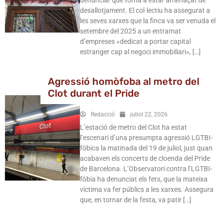
denunciar que torna a estar amenaçat de
desallotjament. El col·lectiu ha assegurat a
les seves xarxes que la finca va ser venuda el
setembre del 2025 a un entramat
d’empreses «dedicat a portar capital
estranger cap al negoci immobiliari», […]
Agressió homòfoba al metro del
Clot durant el Pride
Redacció
juliol 22, 2026
L’estació de metro del Clot ha estat
l’escenari d’una presumpta agressió LGTBI-
fòbica la matinada del 19 de juliol, just quan
acabaven els concerts de cloenda del Pride
de Barcelona. L’Observatori contra l’LGTBI-
fòbia ha denunciat els fets, que la mateixa
víctima va fer públics a les xarxes. Assegura
que, en tornar de la festa, va patir […]