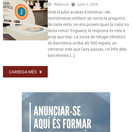
Redacció
juliol 2, 2026
Amb el juliol acabat d’estrenar i els
termòmetres enfilant-se, torna la pregunta
de cada estiu: on ens posem quan la calor no
dona treva? Enguany, la resposta és més a
prop que mai. La xarxa de refugis climàtics
de Barcelona arriba als 500 espais, un
centenar més que l’any passat, i el 99% dels
barcelonins […]
CARREGA MÉS