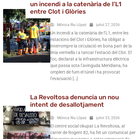
un incendi a la catenària de l’L1
entre Clot i Glòries
Mònica Riu López
juliol 27, 2026
Un incendi a la catenària de l’L1, entre les
estacions del Clot i Glòries, ha obligat a
interrompre la circulació en bona part de la
línia vermella i a tancar l’estació del Clot. El
foc, declarat a la infraestructura elèctrica
que passa sota l’avinguda Meridiana, ha
omplert de fum el túnel i ha provocat
l’evacuació […]
La Revoltosa denuncia un nou
intent de desallotjament
Mònica Riu López
juliol 23, 2026
El centre social okupat La Revoltosa, al
carrer de Rogent 82, ha fet un comunicat per