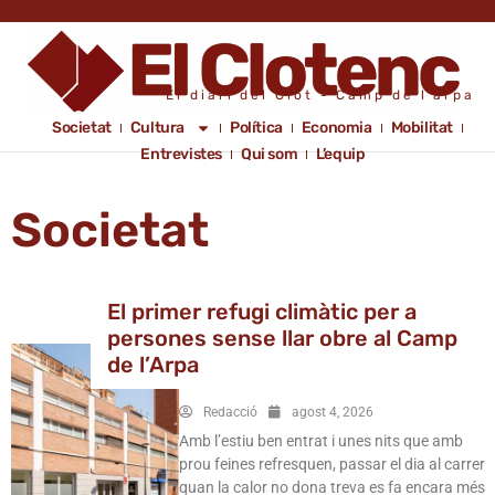
El diari del Clot - Camp de l'arpa
Societat
Cultura
Política
Economia
Mobilitat
Entrevistes
Qui som
L’equip
Societat
El primer refugi climàtic per a
persones sense llar obre al Camp
de l’Arpa
Redacció
agost 4, 2026
Amb l’estiu ben entrat i unes nits que amb
prou feines refresquen, passar el dia al carrer
quan la calor no dona treva es fa encara més