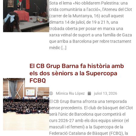
Sota el lema «No oblidarem Palestina: una
crida comunitària a l’acció», l’Ateneu del Clot
(carrer de la Muntanya, 16) acull aquest
dimarts 14 de juliol, de 19 a 21 h, una
trobada oberta per posar en marxa una
xarxa veïnal de suport a una família de Gaza
que arriba a Barcelona per rebre tractament
mèdic […]
El CB Grup Barna fa història amb
els dos sèniors a la Supercopa
FCBQ
Mònica Riu López
juliol 13, 2026
El CB Grup Barna afronta una temporada
sense precedents. El club de bàsquet del Clot
serà l‘únic de Barcelona que competirà el
curs 2026-27 amb els dos equips sènior (el
masculí i el femení) a la Supercopa de la
Federació Catalana de Bàsquet (FCBQ), la