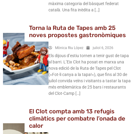
màxima categoria del bàsquet federat
català. Una fita inèdita a […]
Torna la Ruta de Tapes amb 25
noves propostes gastronòmiques
Mònica Riu López
juliol 6, 2026
Els dijous d’estiu tornen a tenir gust de tapa
al barri. L’Eix Clot ha posat en marxa una
nova edició de la Ruta de Tapes pel Clot
(«Fot-li canya a la tapa!»), que fins al 30 de
juliol convida veïns i visitants a tastar la tapa
més emblemàtica de 25 bars i restaurants
del Clot-Camp […]
El Clot compta amb 13 refugis
climàtics per combatre l’onada de
calor