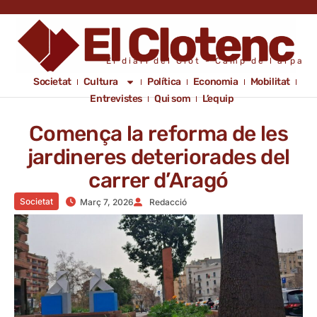
El diari del Clot - Camp de l'arpa
Societat
Cultura
Política
Economia
Mobilitat
Entrevistes
Qui som
L’equip
Comença la reforma de les
jardineres deteriorades del
carrer d’Aragó
Societat
Març 7, 2026
Redacció