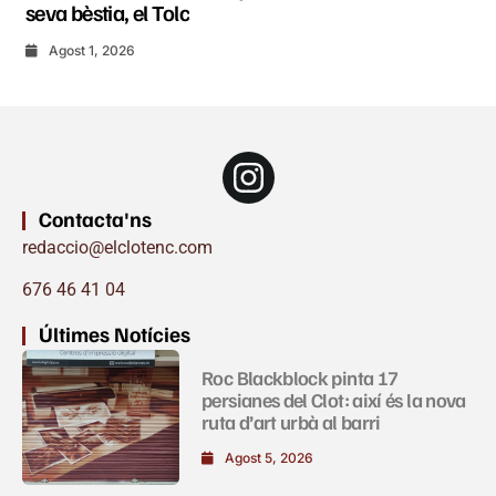
seva bèstia, el Tolc
Agost 1, 2026
Contacta'ns
redaccio@elclotenc.com
676 46 41 04
Últimes Notícies
Roc Blackblock pinta 17
persianes del Clot: així és la nova
ruta d’art urbà al barri
Agost 5, 2026