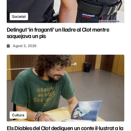
Societat
Detingut ‘in fraganti’ un lladre al Clot mentre
saquejava un pis
Agost 3, 2026
Cultura
Els Diables del Clot dediquen un conte il·lustrat a la