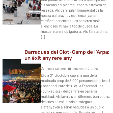
els racons del planeta i encara estàvem de
ressaca. Als bars, pilar fonamental de la
nostra cultura, havies d’ensenyar un
certificat per entrar. Les nits eren molt
silencioses, hi havia toc de queda. La
mascareta era obligatòria. Als Estats Units,
[…]
Barraques del Clot-Camp de l’Arpa:
un èxit any rere any
Roger Colomé
novembre 7, 2025
El dia 31 d’octubre cap a la una de la
matinada prop de 3.000 persones omplien el
Fossar del Parc del Clot. A l’escenari uns
«punxadiscs» del barri feien ballar la
multitud. Als laterals en diferents barraques,
desenes de voluntaris atrafegats
s’afanyaven a servir begudes a un públic
cada cop més nombrós. Es veia gent […]