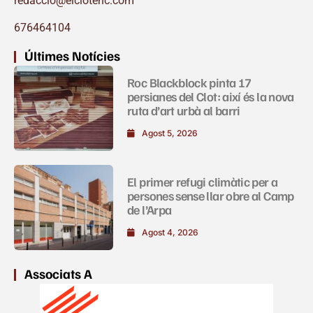
redaccio@elclotenc.com
676464104
Últimes Notícies
Roc Blackblock pinta 17
persianes del Clot: així és la nova
ruta d’art urbà al barri
Agost 5, 2026
El primer refugi climàtic per a
persones sense llar obre al Camp
de l’Arpa
Agost 4, 2026
Associats A