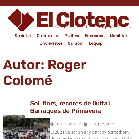
El diari del Clot - Camp de l'arpa
Societat
Cultura
Política
Economia
Mobilitat
Entrevistes
Qui som
L’equip
Autor:
Roger
Colomé
Sol, flors, records de lluita i
Barraques de Primavera
Roger Colomé
maig 15, 2026
El 2021 va ser un any estrany per tothom.
Una pandèmia mundial havia sacsejat tots