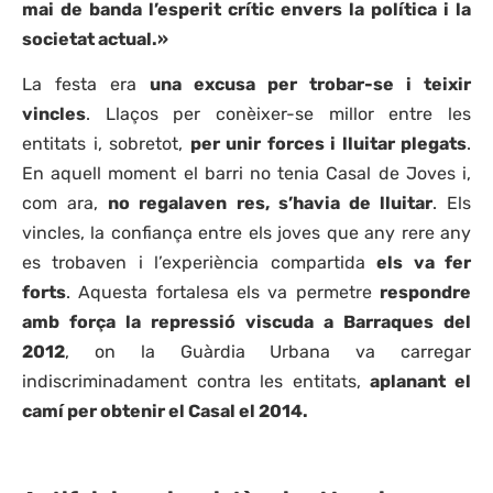
mai de banda l’esperit crític envers la política i la
societat actual.»
La festa era
una excusa per trobar-se i teixir
vincles
. Llaços per conèixer-se millor entre les
entitats i, sobretot,
per unir forces i lluitar plegats
.
En aquell moment el barri no tenia Casal de Joves i,
com ara,
no regalaven res, s’havia de lluitar
. Els
vincles, la confiança entre els joves que any rere any
es trobaven i l’experiència compartida
els va fer
forts
. Aquesta fortalesa els va permetre
respondre
amb força la repressió viscuda a Barraques del
2012
, on la Guàrdia Urbana va carregar
indiscriminadament contra les entitats,
aplanant el
camí per obtenir el Casal el 2014.