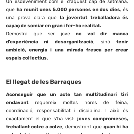
Un esdeveniment com el d’aquest cap de setmana,
que
ha reunit unes 5.000 persones en dos dies
, és
una prova clara que
la joventut treballadora és
capaç de somiar en gran i fer-ho realitat.
Demostra que ser jove
no vol dir manca
d’experiència ni desorganització
, sinó
tenir
ambició, energia i una mirada fresca per crear
espais col·lectius.
El llegat de les Barraques
Aconseguir que un acte tan multitudinari tiri
endavant
requereix moltes hores de feina,
coordinació, responsabilitat i disciplina. I això és
exactament el que s’ha vist:
joves compromeses,
treballant colze a colze
, demostrant que
quan hi ha