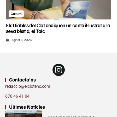
Cultura
Els Diables del Clot dediquen un conte il·lustrat a la
seva bèstia, el Tolc
Agost 1, 2026
Contacta'ns
redaccio@elclotenc.com
676 46 41 04
Últimes Notícies
Roc Blackblock pinta 17