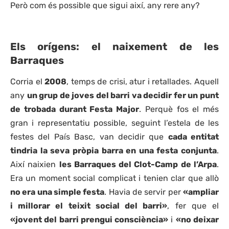
Però com és possible que sigui així, any rere any?
Els orígens: el naixement de les
Barraques
Corria el
2008
, temps de crisi, atur i retallades. Aquell
any
un grup de joves del barri va decidir fer un punt
de trobada durant Festa Major
. Perquè fos el més
gran i representatiu possible, seguint l’estela de les
festes del País Basc, van decidir que
cada entitat
tindria la seva pròpia barra en una festa conjunta
.
Així naixien
les Barraques del Clot-Camp de l’Arpa
.
Era un moment social complicat i tenien clar que allò
no era una simple festa
. Havia de servir per
«ampliar
i millorar el teixit social del barri»
, fer que el
«jovent del barri prengui consciència»
i
«no deixar