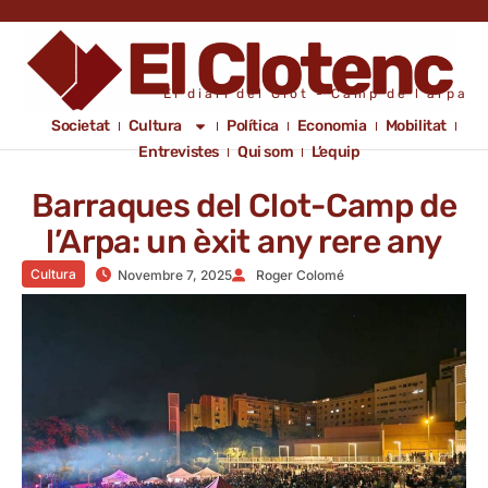
El diari del Clot - Camp de l'arpa
Societat
Cultura
Política
Economia
Mobilitat
Entrevistes
Qui som
L’equip
Barraques del Clot-Camp de
l’Arpa: un èxit any rere any
Cultura
Novembre 7, 2025
Roger Colomé