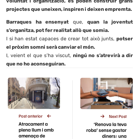
voluntat i organització, es poden construir grans
projectes que uneixen, inspiren i deixen empremta.
Barraques ha ensenyat
que,
quan la joventut
s’organitza, pot fer realitat allò que somia.
I si han estat capaces de crear tot això junts,
potser
el pròxim somni serà canviar el món.
I, veient el que s’ha viscut,
ningú no s’atrevirà a dir
que no ho aconseguiran.
Post anterior
Next Post
Atracament a
‘Renova la teva
plena llum i amb
roba’ sense gastar
amenaça de
diners: una