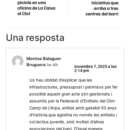
pistola en una
iniciativa que
oficina de La Caixa
arriba a tres
al Clot
centres del barri
Una resposta
Montse Balaguer
Bruguera
ha dit:
novembre 7, 2025 a les
2:14 pm
Us heu oblidat d’explicar que les
infrastructures, pressupost i permisos per fer
possible aquest gran acte són gestionats i
assumits per la Federació d’Entitats del Clot-
Camp de L’Arpa, entitat amb gairebé 50 anys
d’història,que aglutina no només les entitats i
col.lectius juvenils, sinó moltes d’altres
associacions del barri. D’igual manera,