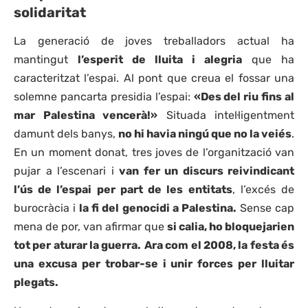
solidaritat
La generació de joves treballadors actual ha
mantingut
l’esperit de lluita i alegria
que ha
caracteritzat l’espai. Al pont que creua el fossar una
solemne pancarta presidia l’espai:
«Des del riu fins al
mar Palestina vencerà!»
Situada intel·ligentment
damunt dels banys,
no hi havia ningú que no la veiés
.
En un moment donat, tres joves de l’organització van
pujar a l’escenari i
van fer un discurs reivindicant
l’ús de l’espai per part de les entitats
, l’excés de
burocràcia i
la fi del genocidi a Palestina.
Sense cap
mena de por, van afirmar que
si calia, ho bloquejarien
tot per aturar la guerra.
Ara com el 2008, la festa és
una excusa per trobar-se i unir forces per lluitar
plegats.