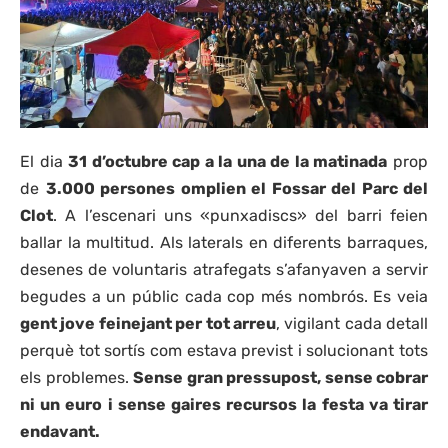
El dia
31 d’octubre cap a la una de la matinada
prop
de
3.000 persones omplien el Fossar del Parc del
Clot
. A l’escenari uns «punxadiscs» del barri feien
ballar la multitud. Als laterals en diferents barraques,
desenes de voluntaris atrafegats s’afanyaven a servir
begudes a un públic cada cop més nombrós. Es veia
gent jove feinejant per tot arreu
, vigilant cada detall
perquè tot sortís com estava previst i solucionant tots
els problemes.
Sense gran pressupost, sense cobrar
ni un euro i sense gaires recursos la festa va tirar
endavant.