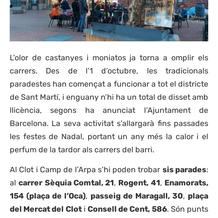
L’olor de castanyes i moniatos ja torna a omplir els
carrers. Des de l’1 d’octubre, les tradicionals
paradestes han començat a funcionar a tot el districte
de Sant Martí, i enguany n’hi ha un total de disset amb
llicència, segons ha anunciat l’Ajuntament de
Barcelona. La seva activitat s’allargarà fins passades
les festes de Nadal, portant un any més la calor i el
perfum de la tardor als carrers del barri.
Al Clot i Camp de l’Arpa s’hi poden trobar
sis parades
:
al
carrer Sèquia Comtal, 21
,
Rogent, 41
,
Enamorats,
154 (plaça de l’Oca)
,
passeig de Maragall, 30
,
plaça
del Mercat del Clot
i
Consell de Cent, 586
. Són punts