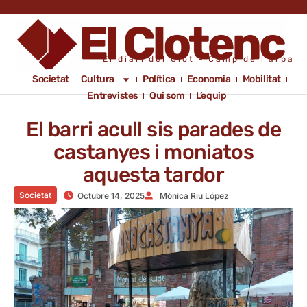
El diari del Clot - Camp de l'arpa
Societat
Cultura
Política
Economia
Mobilitat
Entrevistes
Qui som
L’equip
El barri acull sis parades de
castanyes i moniatos
aquesta tardor
Societat
Octubre 14, 2025
Mònica Riu López