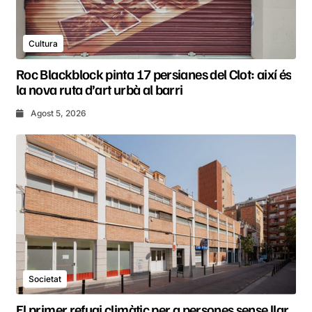
Cultura
Roc Blackblock pinta 17 persianes del Clot: així és
la nova ruta d’art urbà al barri
Agost 5, 2026
Societat
El primer refugi climàtic per a persones sense llar