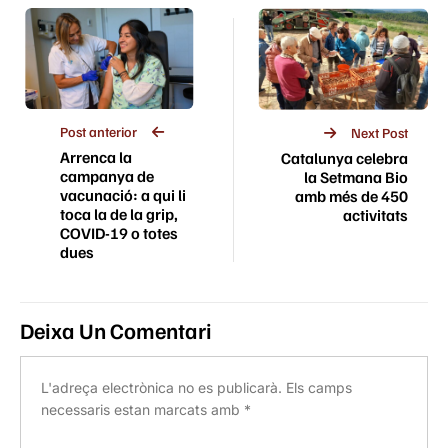
Post anterior
Next Post
Arrenca la
Catalunya celebra
campanya de
la Setmana Bio
vacunació: a qui li
amb més de 450
toca la de la grip,
activitats
COVID-19 o totes
dues
Deixa Un Comentari
L'adreça electrònica no es publicarà.
Els camps
necessaris estan marcats amb
*