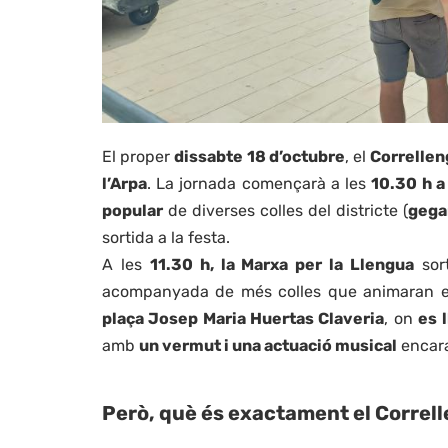
El proper
dissabte 18 d’octubre
, el
Correlle
l’Arpa
. La jornada començarà a les
10.30 h a
popular
de diverses colles del districte (
gega
sortida a la festa.
A les
11.30 h, la Marxa per la Llengua
sort
acompanyada de més colles que animaran el
plaça Josep Maria Huertas Claveria
, on
es 
amb
un vermut i una actuació musical
encara
Però, què és exactament el Correl