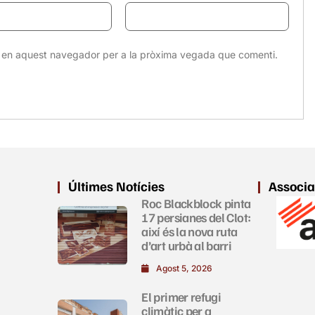
eb en aquest navegador per a la pròxima vegada que comenti.
Últimes Notícies
Associa
Roc Blackblock pinta
17 persianes del Clot:
així és la nova ruta
d’art urbà al barri
Agost 5, 2026
El primer refugi
climàtic per a