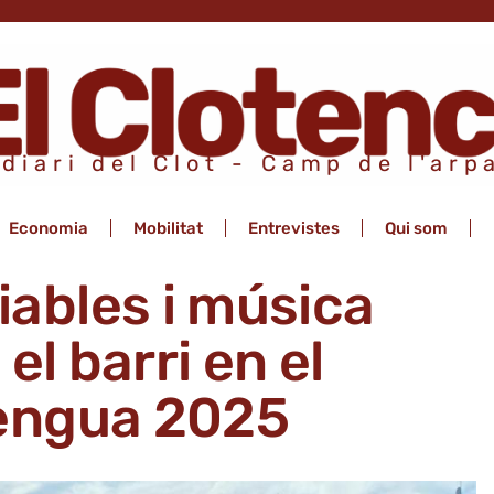
 diari del Clot - Camp de l'arp
Economia
Mobilitat
Entrevistes
Qui som
iables i música
el barri en el
lengua 2025