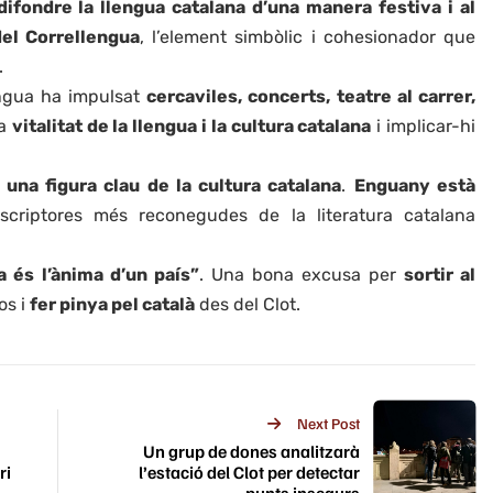
difondre la llengua catalana d’una manera festiva i al
del Correllengua
, l’element simbòlic i cohesionador que
.
lengua ha impulsat
cercaviles, concerts, teatre al carrer,
la
vitalitat de la llengua i la cultura catalana
i implicar-hi
una figura clau de la cultura catalana
.
Enguany està
scriptores més reconegudes de la literatura catalana
a és l’ànima d’un país”
. Una bona excusa per
sortir al
os i
fer pinya pel català
des del Clot.
Next Post
:
Un grup de dones analitzarà
ri
l’estació del Clot per detectar
punts insegurs