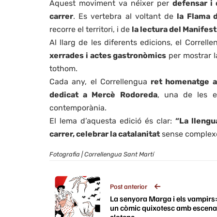
Aquest moviment va néixer per
defensar i 
carrer
. Es vertebra al voltant de
la Flama 
recorre el territori, i de
la lectura del Manifest
Al llarg de les diferents edicions, el Correl
xerrades i actes gastronòmics
per mostrar 
tothom.
Cada any, el Correllengua
ret homenatge a 
dedicat a Mercè Rodoreda
, una de les e
contemporània.
El lema d’aquesta edició és clar:
“La llengu
carrer, celebrar la catalanitat
sense complex
Fotografia | Correllengua Sant Martí
Post anterior
La senyora Marga i els vampirs
un còmic quixotesc amb escena
clotenc