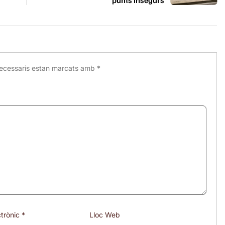
ecessaris estan marcats amb
*
ctrònic
*
Lloc Web