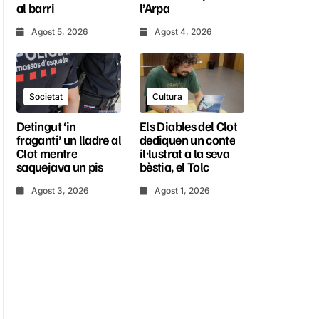
al barri
l’Arpa
Agost 5, 2026
Agost 4, 2026
Societat
Cultura
Detingut ‘in
Els Diables del Clot
fraganti’ un lladre al
dediquen un conte
Clot mentre
il·lustrat a la seva
saquejava un pis
bèstia, el Tolc
Agost 3, 2026
Agost 1, 2026