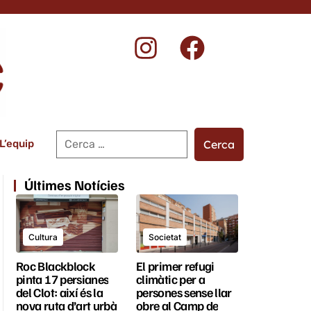
a
L’equip
Últimes Notícies
Cultura
Societat
Roc Blackblock
El primer refugi
pinta 17 persianes
climàtic per a
del Clot: així és la
persones sense llar
nova ruta d’art urbà
obre al Camp de