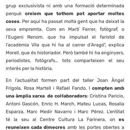
grup exclusivista ni amb una formació determinada
perquè
creiem que tothom pot aportar moltes
coses
. Per aquí ha passat molta gent que ha deixat la
seva empremta. Com en Martí Ferrer, fotògraf, o
l’Eugeni Renom, que ha impulsat el faristol de
l’acadèmia Vila que hi ha al carrer d’Aragó”, explica
Morell, que és historiador. Però també hi ha enginyers,
periodistes, fotògrafs… tots comparteixen el seu
interès per la història.
En l’actualitat formen part del taller Joan Àngel
Frigola, Rosa Martell i Rafael Fando. I
compten amb
una àmplia xarxa de col·laboradors
: Cristina Paricio,
Antoni Gascón, Enric H. March, Mateu Lucas, Rosalia
Esparza, Marc Medir Navarro i Marc Pérez. L’entitat
té la seu al Centre Cultura La Farinera, on
es
reuneixen cada dimecres
amb les portes obertes a