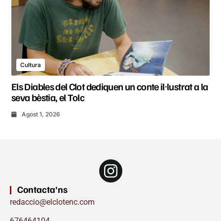
Cultura
Els Diables del Clot dediquen un conte il·lustrat a la
seva bèstia, el Tolc
Agost 1, 2026
Contacta'ns
redaccio@elclotenc.com
676464104