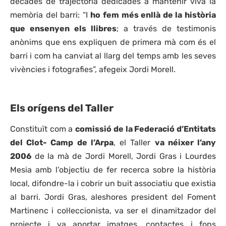
dècades de trajectòria dedicades a mantenir viva la
memòria del barri: “I
ho fem més enllà de la història
que ensenyen els llibres
; a través de testimonis
anònims que ens expliquen de primera mà com és el
barri i com ha canviat al llarg del temps amb les seves
vivències i fotografies”, afegeix Jordi Morell.
Els orígens del Taller
Constituït com a
comissió de la Federació d’Entitats
del Clot- Camp de l’Arpa
, el Taller
va néixer l’any
2006
de la mà de Jordi Morell, Jordi Gras i Lourdes
Mesia amb l’objectiu de fer recerca sobre la història
local, difondre-la i cobrir un buit associatiu que existia
al barri. Jordi Gras, aleshores president del Foment
Martinenc i col·leccionista, va ser el dinamitzador del
projecte i va aportar imatges, contactes i fons