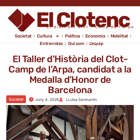
El diari del Clot - Camp de l'arpa
Societat
Cultura
Política
Economia
Mobilitat
Entrevistes
Qui som
L’equip
El Taller d’Història del Clot-
Camp de l’Arpa, candidat a la
Medalla d’Honor de
Barcelona
Societat
Juny 4, 2026
LLuïsa Sanmartín