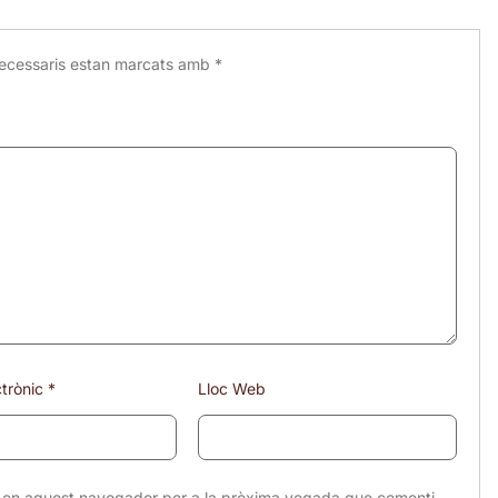
ecessaris estan marcats amb
*
ctrònic
*
Lloc Web
eb en aquest navegador per a la pròxima vegada que comenti.