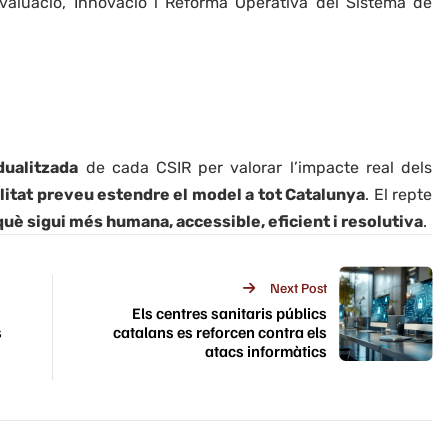
valuació, Innovació i Reforma Operativa del Sistema de
dualitzada
de cada CSIR per valorar l’impacte real dels
itat preveu estendre el model a tot Catalunya
. El repte
què sigui més humana, accessible, eficient i resolutiva
.
Next Post
Els centres sanitaris públics
s
catalans es reforcen contra els
atacs informàtics