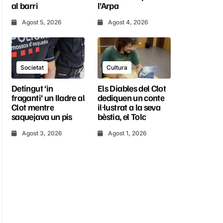
al barri
l’Arpa
Agost 5, 2026
Agost 4, 2026
Societat
Cultura
Detingut ‘in
Els Diables del Clot
fraganti’ un lladre al
dediquen un conte
Clot mentre
il·lustrat a la seva
saquejava un pis
bèstia, el Tolc
Agost 3, 2026
Agost 1, 2026