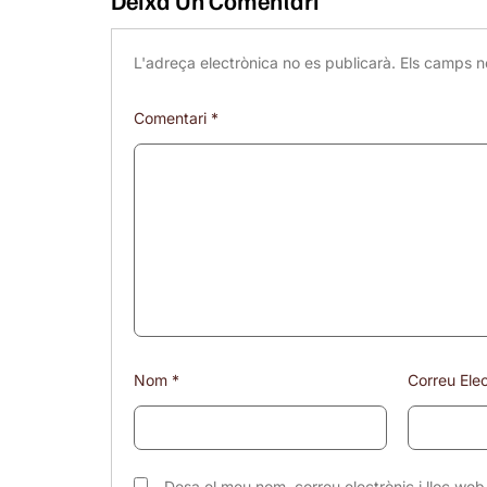
Deixa Un Comentari
L'adreça electrònica no es publicarà.
Els camps n
Comentari
*
Nom
*
Correu Ele
Desa el meu nom, correu electrònic i lloc w