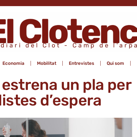
 diari del Clot - Camp de l'arp
Economia
Mobilitat
Entrevistes
Qui som
 estrena un pla per
llistes d’espera