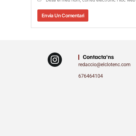
Contacta'ns
redaccio@elclotenc.com
676464104