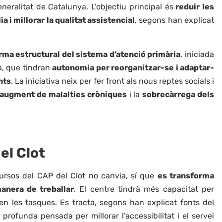
eralitat de Catalunya. L’objectiu principal és
reduir les
a i millorar la qualitat assistencial
, segons han explicat
rma estructural del sistema d’atenció primària
, iniciada
a, que tindran
autonomia per reorganitzar-se i adaptar-
nts
. La iniciativa neix per fer front als nous reptes socials i
augment de malalties cròniques
i la
sobrecàrrega dels
el Clot
ursos del CAP del Clot no canvia, sí que
es transforma
manera de treballar
. El centre tindrà més capacitat per
en les tasques. Es tracta, segons han explicat fonts del
rofunda pensada per millorar l’accessibilitat i el servei