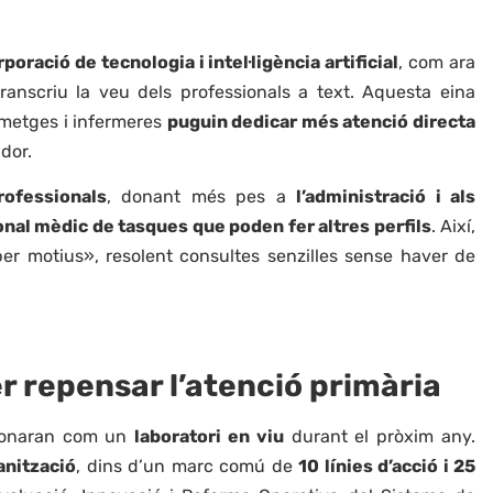
poració de tecnologia i intel·ligència artificial
, com ara
anscriu la veu dels professionals a text. Aquesta eina
 metges i infermeres
puguin dedicar més atenció directa
dor.
rofessionals
, donant més pes a
l’administració i als
sonal mèdic de tasques que poden fer altres perfils
. Així,
er motius», resolent consultes senzilles sense haver de
r repensar l’atenció primària
onaran com un
laboratori en viu
durant el pròxim any.
anització
, dins d’un marc comú de
10 línies d’acció i 25