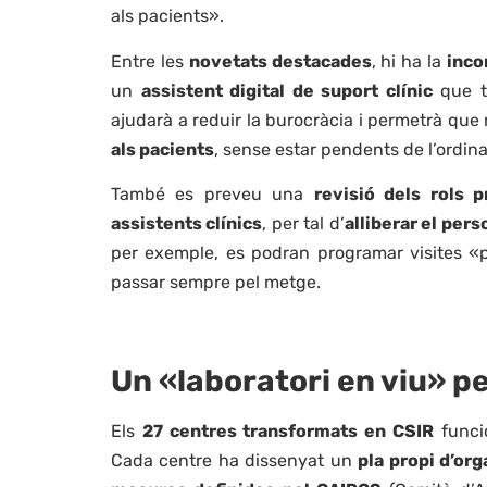
als pacients».
Entre les
novetats destacades
, hi ha la
incor
un
assistent digital de suport clínic
que tr
ajudarà a reduir la burocràcia i permetrà que
als pacients
, sense estar pendents de l’ordina
També es preveu una
revisió dels rols p
assistents clínics
, per tal d’
alliberar el per
per exemple, es podran programar visites «p
passar sempre pel metge.
Un «laboratori en viu» pe
Els
27 centres transformats en CSIR
funci
Cada centre ha dissenyat un
pla propi d’org