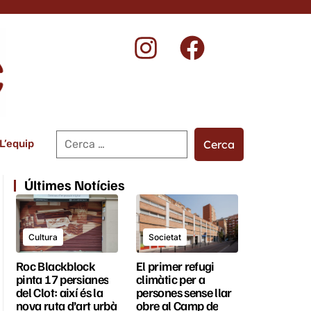
a
L’equip
Últimes Notícies
Cultura
Societat
Roc Blackblock
El primer refugi
pinta 17 persianes
climàtic per a
del Clot: així és la
persones sense llar
nova ruta d’art urbà
obre al Camp de