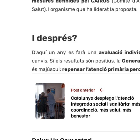
mesures definides pel CAIROS
(Comitè d’A
Salut), l’organisme que ha liderat la proposta.
I després?
D’aquí un any es farà una
avaluació indivi
canvis. Si els resultats són positius, la
General
és majúscul:
repensar l’atenció primària per
Post anterior
Catalunya desplega l’atenció
integrada social i sanitària: mé
coordinació, més salut, més
benestar