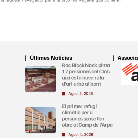
Últimes Notícies
Associa
Roc Blackblock pinta
17 persianes del Clot:
així és la nova ruta
d’art urbà al barri
Agost 5, 2026
El primer refugi
climàtic per a
persones sense llar
obre al Camp de l’Arpa
Agost 4, 2026