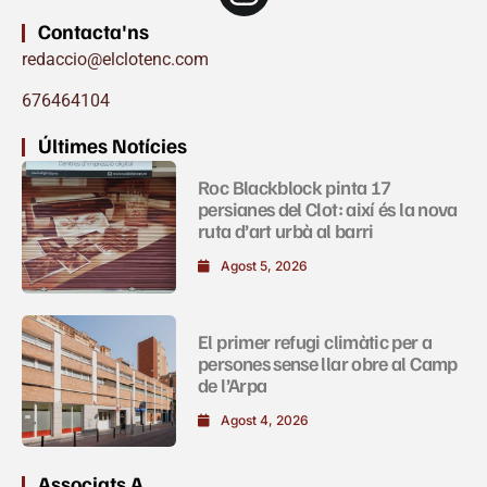
Contacta'ns
redaccio@elclotenc.com
676464104
Últimes Notícies
Roc Blackblock pinta 17
persianes del Clot: així és la nova
ruta d’art urbà al barri
Agost 5, 2026
El primer refugi climàtic per a
persones sense llar obre al Camp
de l’Arpa
Agost 4, 2026
Associats A