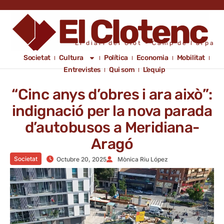
El diari del Clot - Camp de l'arpa
Societat
Cultura
Política
Economia
Mobilitat
Entrevistes
Qui som
L’equip
“Cinc anys d’obres i ara això”:
indignació per la nova parada
d’autobusos a Meridiana-
Aragó
Societat
Octubre 20, 2025
Mònica Riu López