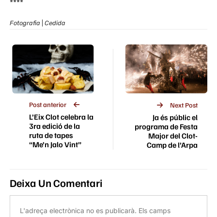
****
Fotografia
|
Cedida
Post anterior
Next Post
L’Eix Clot celebra la
Ja és públic el
3ra edició de la
programa de Festa
ruta de tapes
Major del Clot-
“Me’n Jalo Vint”
Camp de l’Arpa
Deixa Un Comentari
L'adreça electrònica no es publicarà.
Els camps