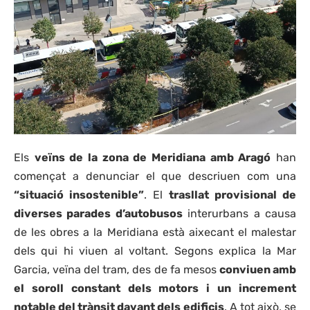
Els
veïns de la zona de Meridiana amb Aragó
han
començat a denunciar el que descriuen com una
“situació insostenible”
. El
trasllat provisional de
diverses parades d’autobusos
interurbans a causa
de les obres a la Meridiana està aixecant el malestar
dels qui hi viuen al voltant. Segons explica la Mar
Garcia, veïna del tram, des de fa mesos
conviuen amb
el soroll constant dels motors i un increment
notable del trànsit davant dels edificis
. A tot això, se