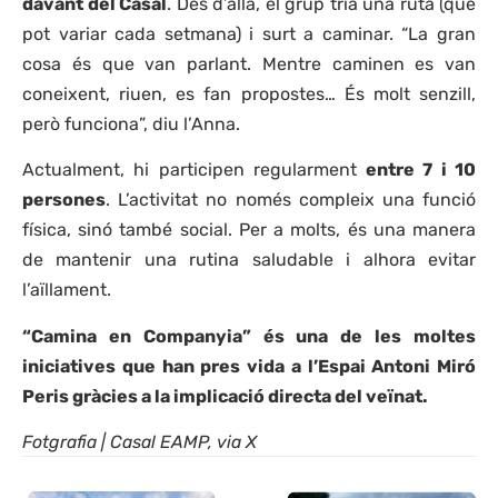
davant del Casal
. Des d’allà, el grup tria una ruta (que
pot variar cada setmana) i surt a caminar. “La gran
cosa és que van parlant. Mentre caminen es van
coneixent, riuen, es fan propostes… És molt senzill,
però funciona”, diu l’Anna.
Actualment, hi participen regularment
entre 7 i 10
persones
. L’activitat no només compleix una funció
física, sinó també social. Per a molts, és una manera
de mantenir una rutina saludable i alhora evitar
l’aïllament.
“Camina en Companyia” és una de les moltes
iniciatives que han pres vida a l’Espai Antoni Miró
Peris gràcies a la implicació directa del veïnat.
Fotgrafia | Casal EAMP, via X