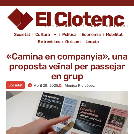
El diari del Clot - Camp de l'arpa
Societat
Cultura
Política
Economia
Mobilitat
Entrevistes
Qui som
L’equip
«Camina en companyia», una
proposta veïnal per passejar
en grup
Societat
Abril 28, 2025
Mònica Riu López