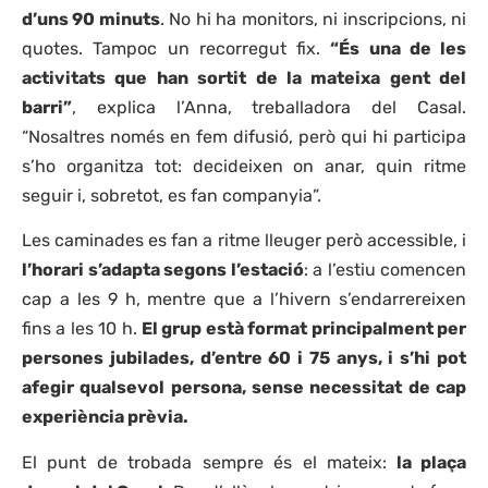
d’uns 90 minuts
. No hi ha monitors, ni inscripcions, ni
quotes. Tampoc un recorregut fix.
“És una de les
activitats que han sortit de la mateixa gent del
barri”
, explica l’Anna, treballadora del Casal.
“Nosaltres només en fem difusió, però qui hi participa
s’ho organitza tot: decideixen on anar, quin ritme
seguir i, sobretot, es fan companyia”.
Les caminades es fan a ritme lleuger però accessible, i
l’horari s’adapta segons l’estació
: a l’estiu comencen
cap a les 9 h, mentre que a l’hivern s’endarrereixen
fins a les 10 h.
El grup està format principalment per
persones jubilades, d’entre 60 i 75 anys, i s’hi pot
afegir qualsevol persona, sense necessitat de cap
experiència prèvia.
El punt de trobada sempre és el mateix:
la plaça