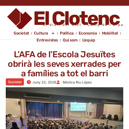
El diari del Clot - Camp de l'arpa
Societat
Cultura
Política
Economia
Mobilitat
Entrevistes
Qui som
L’equip
L’AFA de l’Escola Jesuïtes
obrirà les seves xerrades per
a famílies a tot el barri
Societat
Juny 23, 2026
Mònica Riu López